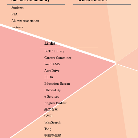
Students
PTA
Alumni Association
Partners
Links
BSTC Library
Careers-Committee
WebSAMS
AeroDrive
ESDA
Education Bureau
HKEduCity
e-Services
English Builder
晶文薈萃
GVRL
WiseSearch
Twig
明報學生網