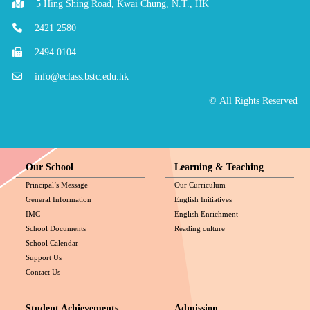
5 Hing Shing Road, Kwai Chung, N.T., HK
2421 2580
2494 0104
info@eclass.bstc.edu.hk
© All Rights Reserved
Our School
Learning & Teaching
Principal’s Message
Our Curriculum
General Information
English Initiatives
IMC
English Enrichment
School Documents
Reading culture
School Calendar
Support Us
Contact Us
Student Achievements
Admission