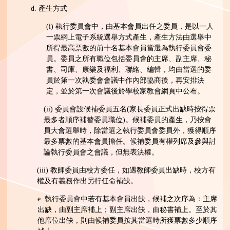
d. 產生方式
(i) 執行委員會中，由基本會員出任之委員，是以一人
一票網上電子系統選舉方式產生，產生方法由選舉中
所得最高票數的前十名基本會員當選為執行委員會委
員。委員之所有職位包括委員會的主席、副主席、秘
書、司庫、康樂及福利、聯絡、編輯，均由當選的委
員於第一次執委會會議中作內部協商後，再安排決
定，並於第一次會議後於學校家教會網頁中公布。
(ii) 委員會設候補委員五名(家長委員正式出缺時按得票
最多者順序補替委員職位)。候補委員的產生，乃按會
員大會選舉時，除當選之執行委員會委員外，獲得順序
最多票數的基本會員擔任。候補委員有權列席及參與討
論執行委員會之會議，但無表決權。
(iii) 教師委員由校方委任，如遇教師委員出缺時，校方有
權及有義務作出另行任命補缺。
e. 執行委員會中若有基本會員出缺，候補之次序為：主席
出缺，由副主席補上；副主席出缺，由秘書補上。至於其
他席位出缺，則由候補委員按其當選時所獲票數多少順序