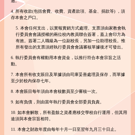
過。
4. 所有收款(包括會費、收費、資產款項、基金、捐款等) ，須
存本會之戶口。
5. 本會任何支出，以實報實銷方式處理。支票須由家教會執
行委員會會議授權的兩位校內教員聯合簽署，蓋上會印方為
有效。簽署二人職級為一位副校長，另加一位助理校長。惟
所有發出的支票須經執行委員會會議審核單據後才可發出。
6. 執行委員會有權動用本會資金，以推行符合本會宗旨之活
動。
7. 本會所有收支賬目及單據須由司庫妥善處理及保存，而單據
至少於校內保存七年。
8. 本會賬目每年須由本會核數員至少審核一次。
9. 如有負債，則由當年執行委員會全部委員負責。
10. 如本會解散，所有盈餘之資產應移交學校自行運用，但其用
途須與本會宗旨相符。
11. 本會之財政年度由每年十月一日至翌年九月三十日止。