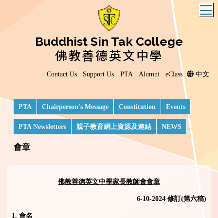
T
Buddhist Sin Tak College
佛教善德英文中學
Contact Us
Support Us
PTA
Alumni
eClass
中文
PTA
Chairperson's Message
Constitution
Events
PTA Newsletters
親子教育網上資源及連結
NEWS
會章
佛教善德英文中學家長教師會會章
6-10-2024
修訂(第六稿)
1.
會名