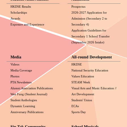
HKDSE Results
Prospectus
Scholarships
2026-2027 Application for
Awards
Admission (Secondary 2 to
Exposure and Experience
Secondary 4)
Application Guidelines for
Secondary 1 School Transfer
(September 2026 Intake)
Media
All-round Development
Videos
HKDSE
Media Coverage
National Security Education
Photos
Values Education
PTA Newsletters
STEAM Week
Alumni Association Publications
Visual Arts and Music Education //
Wen Fung (Student Journal)
Art Development
Student Anthologies
Students' Union
Dynamic Learning
ECAs
Anniversary Publications
Sports Day
Sin Tak Community
School Musicals