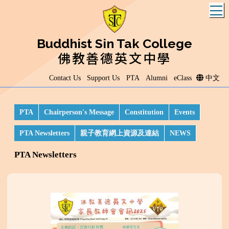
T
Buddhist Sin Tak College
佛教善德英文中學
Contact Us
Support Us
PTA
Alumni
eClass
中文
PTA
Chairperson's Message
Constitution
Events
PTA Newsletters
親子教育網上資源及連結
NEWS
PTA Newsletters